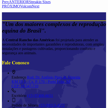
Prev
ANTERIOR
Streakin Sixes
PRÓXIMO
Volcom
Next
"Um dos maiores complexos de reprodução
equina do Brasil".
A
Central Rancho das Américas
foi projetada para atender as
necessidades de importantes garanhões e reprodutoras, com amplas
instalações e pastagens cultivadas, proporcionando conforto e
segurança aos animais.
Fale Conosco
Endereço
Rod. Dr. Antônio Pires de Almeida
KM 19,3 - Cx. P. 170 - Porto Feliz, SP
CEP: 18.547-710
Escritório
(15) 97400-6651
Pedido de Sêmen
(15) 99113-4572