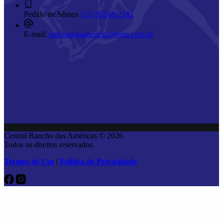
Pedido de Sêmen
(15) 99148-2181
E-mail:
ranchodasamericas@terra.com.br
Central Rancho das Américas © 2026
Todos os direitos reservados.
Termos de Uso
|
Política de Privacidade