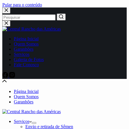
Pular para o conteúdo
No
results
Página Inicial
Quem Somos
Garanhões
Serviços
Galeria de Fotos
Fale Conosco
Página Inicial
Quem Somos
Garanhões
Serviços
Envio e retirada de Sêmen