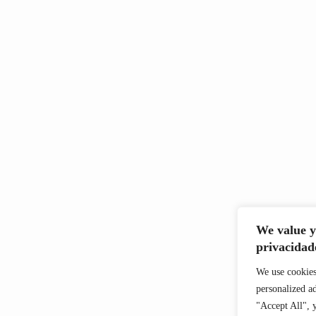
We value y
privacidad
We use cookies
personalized ad
"Accept All", 