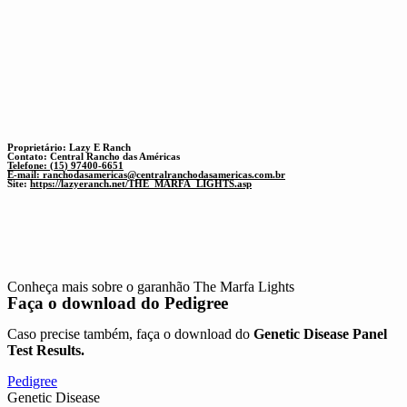
Proprietário: Lazy E Ranch
Contato: Central Rancho das Américas
Telefone: (15) 97400-6651
E-mail:
ranchodasamericas@centralranchodasamericas.com.br
Site:
https://lazyeranch.net/THE_MARFA_LIGHTS.asp
Conheça mais sobre o garanhão The Marfa Lights
Faça o download do
Pedigree
Caso precise também, faça o download do
Genetic Disease Panel
Test Results.
Pedigree
Genetic Disease