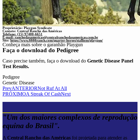
Proprietário: Playgun Syndicate
Contato: Central Rancho das Américas
Telefone: (15) 97400-6651
E-mail:
ranchodasamericas@centralranchodasamericas.com.br
Site:
https://www.6666ranch.com/quarter-horses/stallions/playgun/
Conheça mais sobre o garanhão Playgun
Faça o download do
Pedigree
Caso precise também, faça o download do
Genetic Disease Panel
Test Results.
Pedigree
Genetic Disease
Prev
ANTERIOR
Not Ruf At All
PRÓXIMO
A Streak Of Cash
Next
"Um dos maiores complexos de reprodução
equina do Brasil".
A
Central Rancho das Américas
foi projetada para atender as