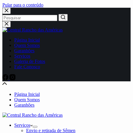
Pular para o conteúdo
No
results
Página Inicial
Quem Somos
Garanhões
Serviços
Galeria de Fotos
Fale Conosco
Página Inicial
Quem Somos
Garanhões
Serviços
Envio e retirada de Sêmen