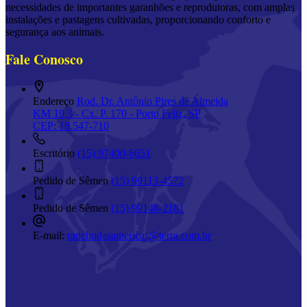
necessidades de importantes garanhões e reprodutoras, com amplas
instalações e pastagens cultivadas, proporcionando conforto e
segurança aos animais.
Fale Conosco
Endereço
Rod. Dr. Antônio Pires de Almeida
KM 19,3 - Cx. P. 170 - Porto Feliz, SP
CEP: 18.547-710
Escritório
(15) 97400-6651
Pedido de Sêmen
(15) 99113-4572
Pedido de Sêmen
(15) 99148-2181
E-mail:
ranchodasamericas@terra.com.br