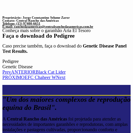
Proprietário: Jorge Constantino Selume Zaror
Contato: Central Rancho das Américas
Telefone: (15) 97400-6651
E-mail:
ranchodasamericas@centralranchodasamericas.com.br
Conheça mais sobre o garanhão Aria El Tesoro
Faça o download do
Pedigree
Caso precise também, faça o download do
Genetic Disease Panel
Test Results.
Pedigree
Genetic Disease
Prev
ANTERIOR
Black Cat Lider
PRÓXIMO
EFC Chaheer W
Next
"Um dos maiores complexos de reprodução
equina do Brasil".
A
Central Rancho das Américas
foi projetada para atender as
necessidades de importantes garanhões e reprodutoras, com amplas
instalações e pastagens cultivadas, proporcionando conforto e