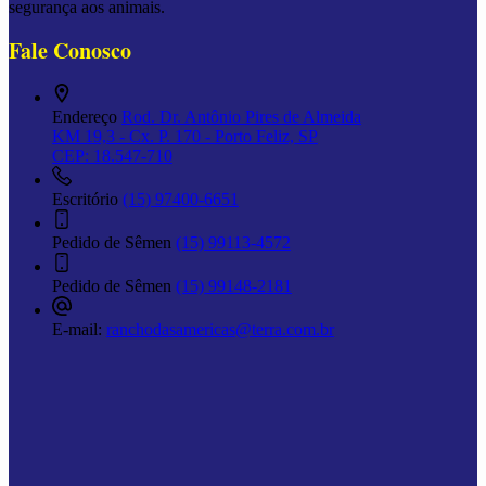
segurança aos animais.
Fale Conosco
Endereço
Rod. Dr. Antônio Pires de Almeida
KM 19,3 - Cx. P. 170 - Porto Feliz, SP
CEP: 18.547-710
Escritório
(15) 97400-6651
Pedido de Sêmen
(15) 99113-4572
Pedido de Sêmen
(15) 99148-2181
E-mail:
ranchodasamericas@terra.com.br