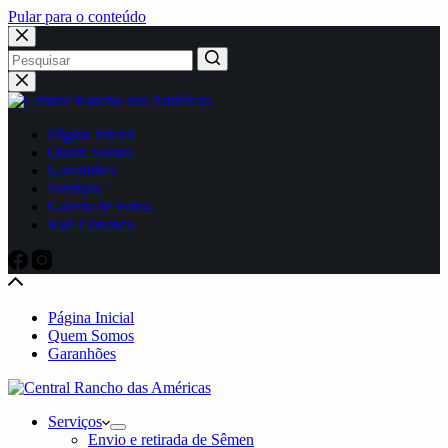
Pular para o conteúdo
No
results
Página Inicial
Quem Somos
Garanhões
Serviços
Galeria de Fotos
Fale Conosco
Página Inicial
Quem Somos
Garanhões
Serviços
Envio e retirada de Sêmen